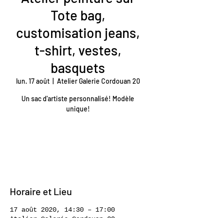
Tote bag,
customisation jeans,
t-shirt, vestes,
basquets
lun. 17 août
  |  
Atelier Galerie Cordouan 20
Un sac d'artiste personnalisé! Modèle
unique!
Les inscriptions sont closes
Voir autres événements
Horaire et Lieu
17 août 2020, 14:30 – 17:00